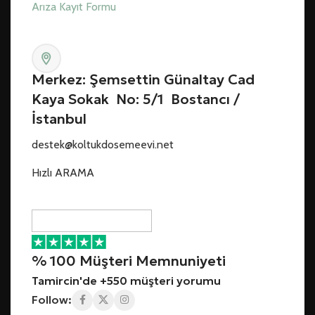
Arıza Kayıt Formu
Merkez: Şemsettin Günaltay Cad
Kaya Sokak No: 5/1 Bostancı /
İstanbul
destek@koltukdosemeevi.net
Hızlı ARAMA
% 100 Müşteri Memnuniyeti
Tamircin'de +550 müşteri yorumu
Follow: