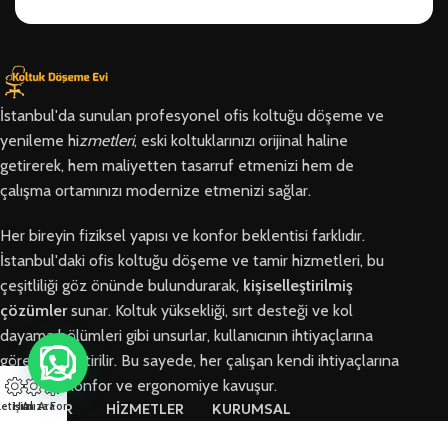
İstanbul'da sunulan profesyonel ofis koltuğu döşeme ve
yenileme hi
zmetleri
, eski koltuklarınızı orijinal haline
getirerek, hem maliyetten tasarruf etmenizi hem de
çalışma ortamınızı modernize etmenizi sağlar.
Her bireyin fiziksel yapısı ve konfor beklentisi farklıdır.
İstanbul'daki ofis koltuğu döşeme ve tamir hizmetleri, bu
çeşitliliği göz önünde bulundurarak,
kişiselleştirilmiş
çözümler
sunar. Koltuk yüksekliği, sırt desteği ve kol
dayama bölümleri gibi unsurlar, kullanıcının ihtiyaçlarına
göre özelleştirilir. Bu sayede, her çalışan kendi ihtiyaçlarına
en uygun konfor ve ergonomiye kavuşur.
letişim
Hızlı Ara
Arıza Formu
BÖLGELER
HİZMETLER
KURUMSAL
Arnavutköy
Ofis Koltuğu
Hakkımızda